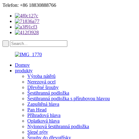
Telefon: +86 18830888766
Domov
produkty
Výroba nátěrů
Nerezová ocel
Dřevěné šrouby
Šestihranná podložka
Šestihranná podložka s přírubovou hlavou
Zapuštěná hlava
Pan Head
Příhradová hlava
Oplatková hlava
Nylonová šestihranná podložka
Slepé nýty
Šrouby do dřevotřísky