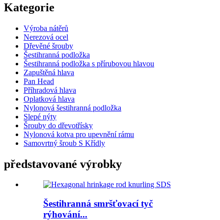
Kategorie
Výroba nátěrů
Nerezová ocel
Dřevěné šrouby
Šestihranná podložka
Šestihranná podložka s přírubovou hlavou
Zapuštěná hlava
Pan Head
Příhradová hlava
Oplatková hlava
Nylonová šestihranná podložka
Slepé nýty
Šrouby do dřevotřísky
Nylonová kotva pro upevnění rámu
Samovrtný šroub S Křídly
představované výrobky
Šestihranná smršťovací tyč
rýhování...