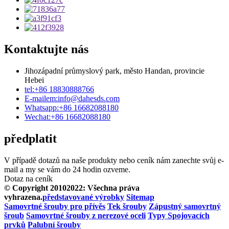
Kontaktujte nás
Jihozápadní průmyslový park, město Handan, provincie
Hebei
tel:
+86 18830888766
E-mailem:
info@dahesds.com
Whatsapp:
+86 16682088180
Wechat:
+86 16682088180
předplatit
V případě dotazů na naše produkty nebo ceník nám zanechte svůj e-
mail a my se vám do 24 hodin ozveme.
Dotaz na ceník
© Copyright 20102022: Všechna práva
vyhrazena.
představované výrobky
Sitemap
Samovrtné šrouby pro přívěs
Tek šrouby
Zápustný samovrtný
šroub
Samovrtné šrouby z nerezové oceli
Typy Spojovacích
prvků
Palubní šrouby