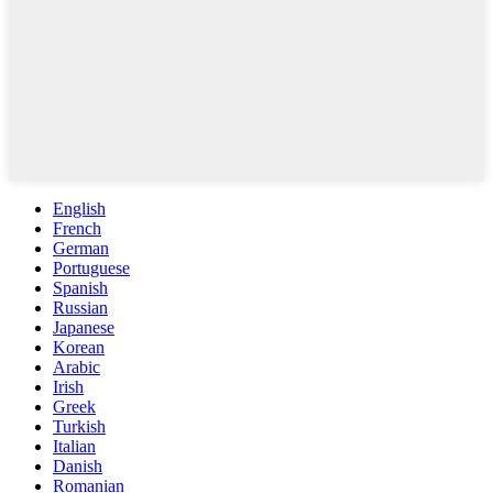
English
French
German
Portuguese
Spanish
Russian
Japanese
Korean
Arabic
Irish
Greek
Turkish
Italian
Danish
Romanian