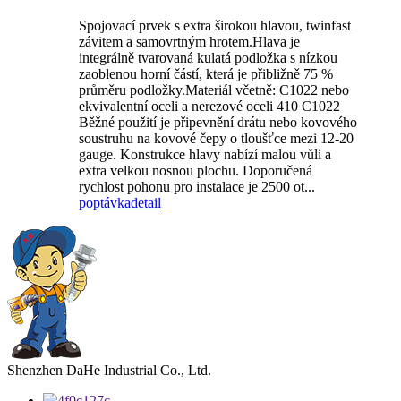
Spojovací prvek s extra širokou hlavou, twinfast
závitem a samovrtným hrotem.Hlava je
integrálně tvarovaná kulatá podložka s nízkou
zaoblenou horní částí, která je přibližně 75 %
průměru podložky.Materiál včetně: C1022 nebo
ekvivalentní oceli a nerezové oceli 410 C1022
Běžné použití je připevnění drátu nebo kovového
soustruhu na kovové čepy o tloušťce mezi 12-20
gauge. Konstrukce hlavy nabízí malou vůli a
extra velkou nosnou plochu. Doporučená
rychlost pohonu pro instalace je 2500 ot...
poptávka
detail
Shenzhen DaHe Industrial Co., Ltd.