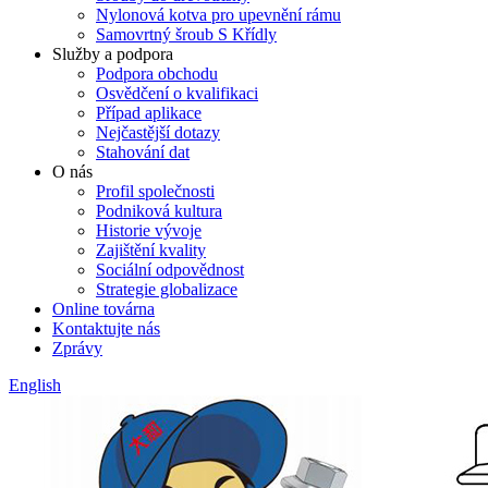
Nylonová kotva pro upevnění rámu
Samovrtný šroub S Křídly
Služby a podpora
Podpora obchodu
Osvědčení o kvalifikaci
Případ aplikace
Nejčastější dotazy
Stahování dat
O nás
Profil společnosti
Podniková kultura
Historie vývoje
Zajištění kvality
Sociální odpovědnost
Strategie globalizace
Online továrna
Kontaktujte nás
Zprávy
English