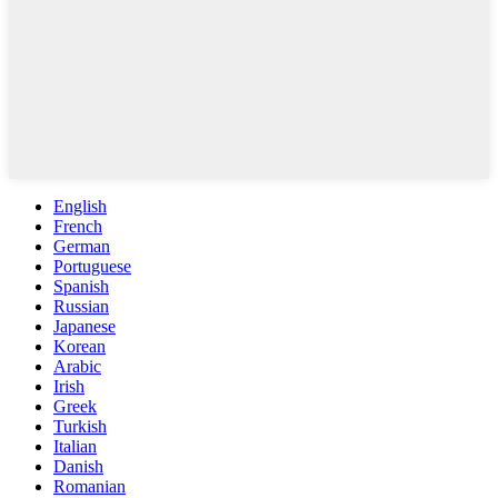
English
French
German
Portuguese
Spanish
Russian
Japanese
Korean
Arabic
Irish
Greek
Turkish
Italian
Danish
Romanian