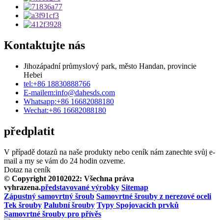
Kontaktujte nás
Jihozápadní průmyslový park, město Handan, provincie
Hebei
tel:
+86 18830888766
E-mailem:
info@dahesds.com
Whatsapp:
+86 16682088180
Wechat:
+86 16682088180
předplatit
V případě dotazů na naše produkty nebo ceník nám zanechte svůj e-
mail a my se vám do 24 hodin ozveme.
Dotaz na ceník
© Copyright 20102022: Všechna práva
vyhrazena.
představované výrobky
Sitemap
Zápustný samovrtný šroub
Samovrtné šrouby z nerezové oceli
Tek šrouby
Palubní šrouby
Typy Spojovacích prvků
Samovrtné šrouby pro přívěs