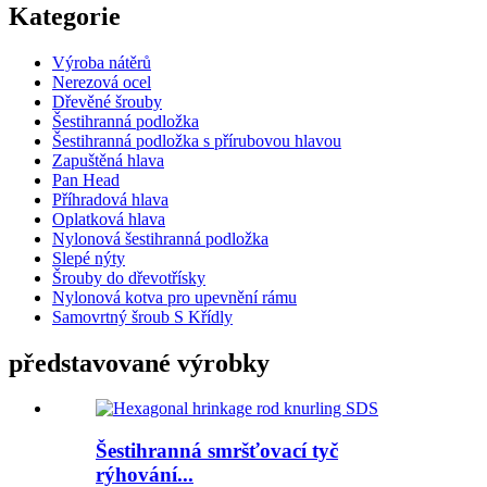
Kategorie
Výroba nátěrů
Nerezová ocel
Dřevěné šrouby
Šestihranná podložka
Šestihranná podložka s přírubovou hlavou
Zapuštěná hlava
Pan Head
Příhradová hlava
Oplatková hlava
Nylonová šestihranná podložka
Slepé nýty
Šrouby do dřevotřísky
Nylonová kotva pro upevnění rámu
Samovrtný šroub S Křídly
představované výrobky
Šestihranná smršťovací tyč
rýhování...