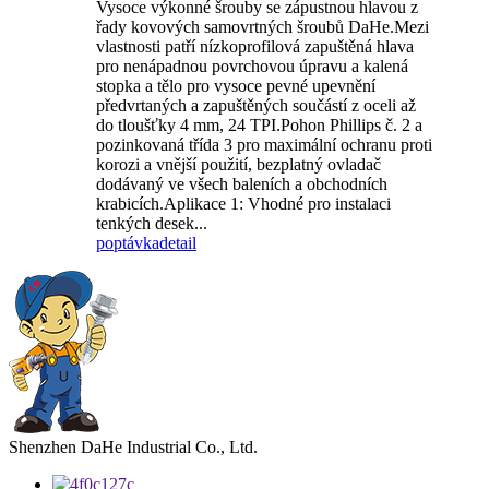
Vysoce výkonné šrouby se zápustnou hlavou z
řady kovových samovrtných šroubů DaHe.Mezi
vlastnosti patří nízkoprofilová zapuštěná hlava
pro nenápadnou povrchovou úpravu a kalená
stopka a tělo pro vysoce pevné upevnění
předvrtaných a zapuštěných součástí z oceli až
do tloušťky 4 mm, 24 TPI.Pohon Phillips č. 2 a
pozinkovaná třída 3 pro maximální ochranu proti
korozi a vnější použití, bezplatný ovladač
dodávaný ve všech baleních a obchodních
krabicích.Aplikace 1: Vhodné pro instalaci
tenkých desek...
poptávka
detail
Shenzhen DaHe Industrial Co., Ltd.