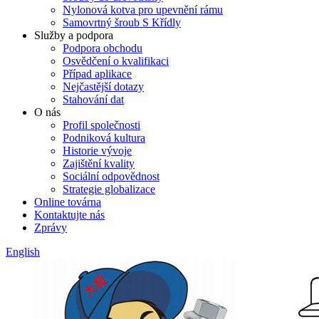
Nylonová kotva pro upevnění rámu
Samovrtný šroub S Křídly
Služby a podpora
Podpora obchodu
Osvědčení o kvalifikaci
Případ aplikace
Nejčastější dotazy
Stahování dat
O nás
Profil společnosti
Podniková kultura
Historie vývoje
Zajištění kvality
Sociální odpovědnost
Strategie globalizace
Online továrna
Kontaktujte nás
Zprávy
English