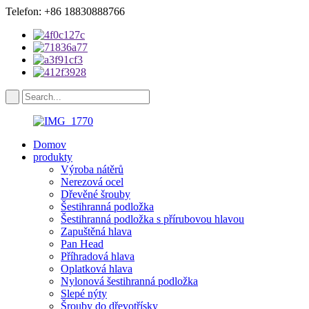
Telefon: +86 18830888766
Domov
produkty
Výroba nátěrů
Nerezová ocel
Dřevěné šrouby
Šestihranná podložka
Šestihranná podložka s přírubovou hlavou
Zapuštěná hlava
Pan Head
Příhradová hlava
Oplatková hlava
Nylonová šestihranná podložka
Slepé nýty
Šrouby do dřevotřísky