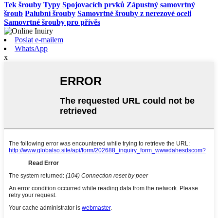
Tek šrouby
Typy Spojovacích prvků
Zápustný samovrtný
šroub
Palubní šrouby
Samovrtné šrouby z nerezové oceli
Samovrtné šrouby pro přívěs
Poslat e-mailem
WhatsApp
x