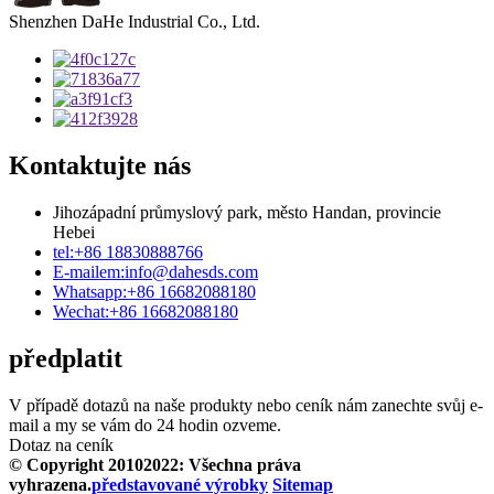
Shenzhen DaHe Industrial Co., Ltd.
Kontaktujte nás
Jihozápadní průmyslový park, město Handan, provincie
Hebei
tel:
+86 18830888766
E-mailem:
info@dahesds.com
Whatsapp:
+86 16682088180
Wechat:
+86 16682088180
předplatit
V případě dotazů na naše produkty nebo ceník nám zanechte svůj e-
mail a my se vám do 24 hodin ozveme.
Dotaz na ceník
© Copyright 20102022: Všechna práva
vyhrazena.
představované výrobky
Sitemap