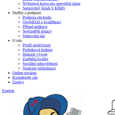
Nylonová kotva pro upevnění rámu
Samovrtný šroub S Křídly
Služby a podpora
Podpora obchodu
Osvědčení o kvalifikaci
Případ aplikace
Nejčastější dotazy
Stahování dat
O nás
Profil společnosti
Podniková kultura
Historie vývoje
Zajištění kvality
Sociální odpovědnost
Strategie globalizace
Online továrna
Kontaktujte nás
Zprávy
English