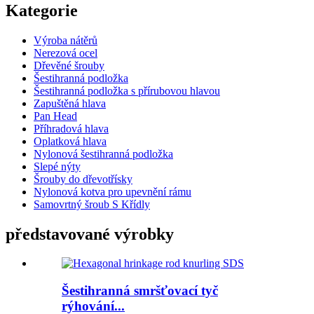
Kategorie
Výroba nátěrů
Nerezová ocel
Dřevěné šrouby
Šestihranná podložka
Šestihranná podložka s přírubovou hlavou
Zapuštěná hlava
Pan Head
Příhradová hlava
Oplatková hlava
Nylonová šestihranná podložka
Slepé nýty
Šrouby do dřevotřísky
Nylonová kotva pro upevnění rámu
Samovrtný šroub S Křídly
představované výrobky
Šestihranná smršťovací tyč
rýhování...