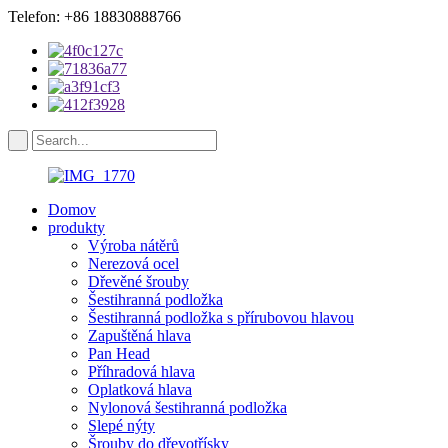
Telefon: +86 18830888766
Domov
produkty
Výroba nátěrů
Nerezová ocel
Dřevěné šrouby
Šestihranná podložka
Šestihranná podložka s přírubovou hlavou
Zapuštěná hlava
Pan Head
Příhradová hlava
Oplatková hlava
Nylonová šestihranná podložka
Slepé nýty
Šrouby do dřevotřísky