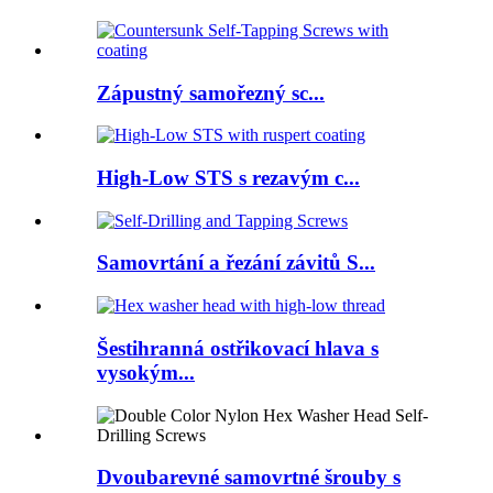
Zápustný samořezný sc...
High-Low STS s rezavým c...
Samovrtání a řezání závitů S...
Šestihranná ostřikovací hlava s
vysokým...
Dvoubarevné samovrtné šrouby s