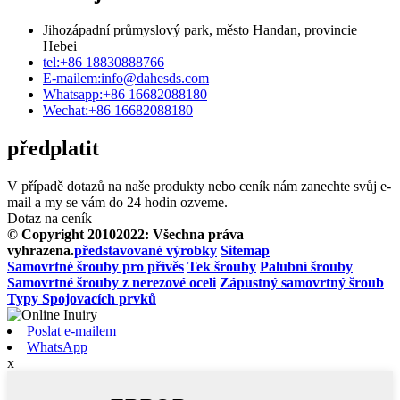
Jihozápadní průmyslový park, město Handan, provincie
Hebei
tel:
+86 18830888766
E-mailem:
info@dahesds.com
Whatsapp:
+86 16682088180
Wechat:
+86 16682088180
předplatit
V případě dotazů na naše produkty nebo ceník nám zanechte svůj e-
mail a my se vám do 24 hodin ozveme.
Dotaz na ceník
© Copyright 20102022: Všechna práva
vyhrazena.
představované výrobky
Sitemap
Samovrtné šrouby pro přívěs
Tek šrouby
Palubní šrouby
Samovrtné šrouby z nerezové oceli
Zápustný samovrtný šroub
Typy Spojovacích prvků
Poslat e-mailem
WhatsApp
x