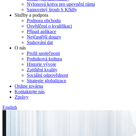
Nylonová kotva pro upevnění rámu
Samovrtný šroub S Křídly
Služby a podpora
Podpora obchodu
Osvědčení o kvalifikaci
Případ aplikace
Nejčastější dotazy
Stahování dat
O nás
Profil společnosti
Podniková kultura
Historie vývoje
Zajištění kvality
Sociální odpovědnost
Strategie globalizace
Online továrna
Kontaktujte nás
Zprávy
English