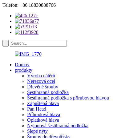
Telefon: +86 18830888766
Domov
produkty
Výroba nátěrů
Nerezová ocel
Dřevěné šrouby
Šestihranná podložka
Šestihranná podložka s přírubovou hlavou
Zapuštěná hlava
Pan Head
Příhradová hlava
Oplatková hlava
Nylonová šestihranná podložka
Slepé nýty
Šrouby do dřevotřísky