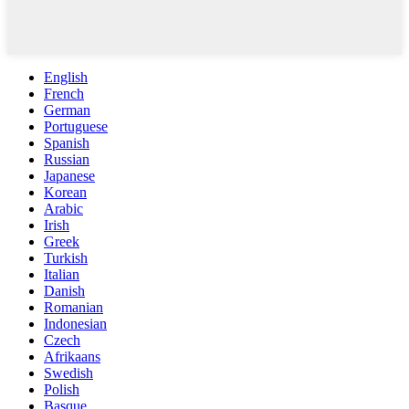
English
French
German
Portuguese
Spanish
Russian
Japanese
Korean
Arabic
Irish
Greek
Turkish
Italian
Danish
Romanian
Indonesian
Czech
Afrikaans
Swedish
Polish
Basque