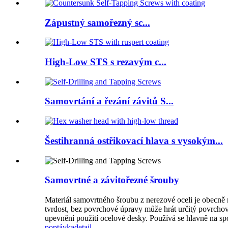
Zápustný samořezný sc...
High-Low STS s rezavým c...
Samovrtání a řezání závitů S...
Šestihranná ostřikovací hlava s vysokým...
Samovrtné a závitořezné šrouby
Materiál samovrtného šroubu z nerezové oceli je obecně 
tvrdost, bez povrchové úpravy může hrát určitý povrchov
upevnění použití ocelové desky. Používá se hlavně na sp
poptávka
detail