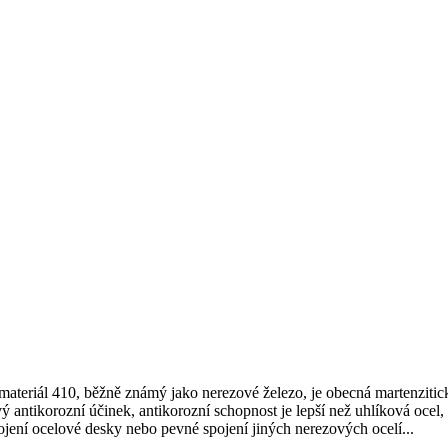
materiál 410, běžně známý jako nerezové železo, je obecná martenziti
ý antikorozní účinek, antikorozní schopnost je lepší než uhlíková ocel
ojení ocelové desky nebo pevné spojení jiných nerezových ocelí...