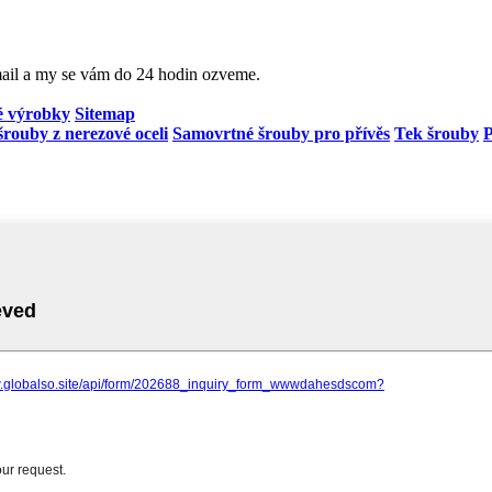
mail a my se vám do 24 hodin ozveme.
é výrobky
Sitemap
rouby z nerezové oceli
Samovrtné šrouby pro přívěs
Tek šrouby
P