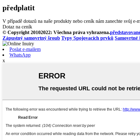
předplatit
V případě dotazů na naše produkty nebo ceník nám zanechte svůj e-
Dotaz na ceník
© Copyright 20102022: Všechna práva vyhrazena.
představovan
Zápustný samovrtný šroub
Typy Spojovacích prvků
Samovrtné š
Poslat e-mailem
WhatsApp
x