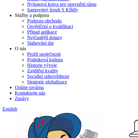
Nylonová kotva pro upevnění rámu
Samovrtný šroub S Křídly
Služby a podpora
Podpora obchodu
Osvědčení o kvalifikaci
Případ aplikace
Nejčastější dotazy
Stahování dat
O nás
Profil společnosti
Podniková kultura
Historie vývoje
Zajištění kvality
Sociální odpovědnost
Strategie globalizace
Online továrna
Kontaktujte nás
Zprávy
English