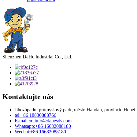
Shenzhen DaHe Industrial Co., Ltd.
Kontaktujte nás
Jihozápadní průmyslový park, město Handan, provincie Hebei
tel:
+86 18830888766
E-mailem:
info@dahesds.com
Whatsapp:
+86 16682088180
Wechat:
+86 16682088180