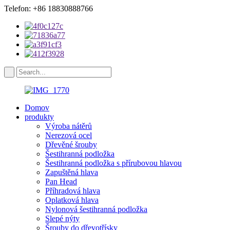
Telefon: +86 18830888766
Domov
produkty
Výroba nátěrů
Nerezová ocel
Dřevěné šrouby
Šestihranná podložka
Šestihranná podložka s přírubovou hlavou
Zapuštěná hlava
Pan Head
Příhradová hlava
Oplatková hlava
Nylonová šestihranná podložka
Slepé nýty
Šrouby do dřevotřísky