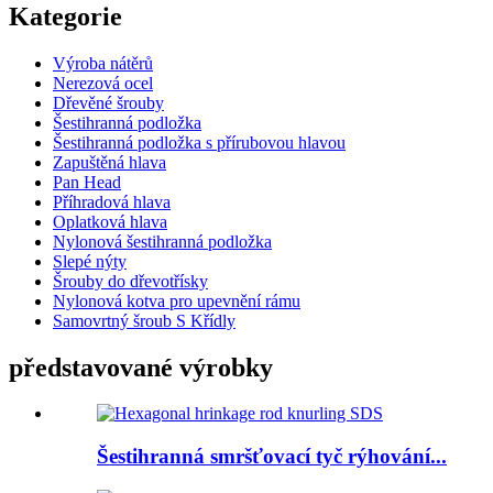
Kategorie
Výroba nátěrů
Nerezová ocel
Dřevěné šrouby
Šestihranná podložka
Šestihranná podložka s přírubovou hlavou
Zapuštěná hlava
Pan Head
Příhradová hlava
Oplatková hlava
Nylonová šestihranná podložka
Slepé nýty
Šrouby do dřevotřísky
Nylonová kotva pro upevnění rámu
Samovrtný šroub S Křídly
představované výrobky
Šestihranná smršťovací tyč rýhování...