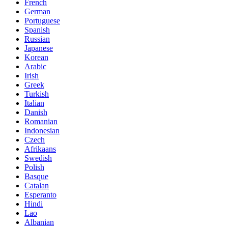
French
German
Portuguese
Spanish
Russian
Japanese
Korean
Arabic
Irish
Greek
Turkish
Italian
Danish
Romanian
Indonesian
Czech
Afrikaans
Swedish
Polish
Basque
Catalan
Esperanto
Hindi
Lao
Albanian