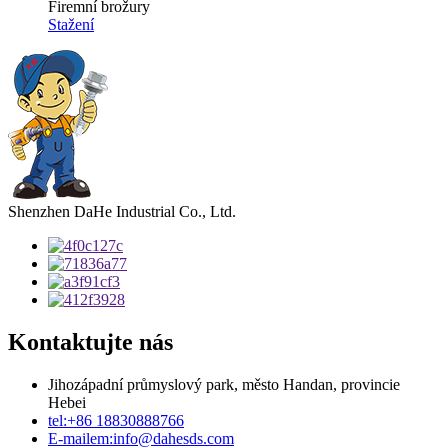
Firemní brožury
Stažení
Shenzhen DaHe Industrial Co., Ltd.
Kontaktujte nás
Jihozápadní průmyslový park, město Handan, provincie
Hebei
tel:
+86 18830888766
E-mailem:
info@dahesds.com