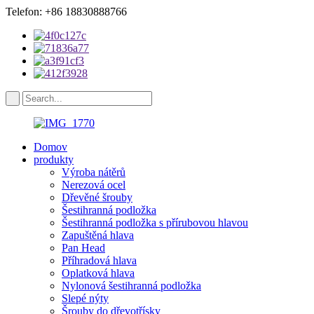
Telefon: +86 18830888766
Domov
produkty
Výroba nátěrů
Nerezová ocel
Dřevěné šrouby
Šestihranná podložka
Šestihranná podložka s přírubovou hlavou
Zapuštěná hlava
Pan Head
Příhradová hlava
Oplatková hlava
Nylonová šestihranná podložka
Slepé nýty
Šrouby do dřevotřísky