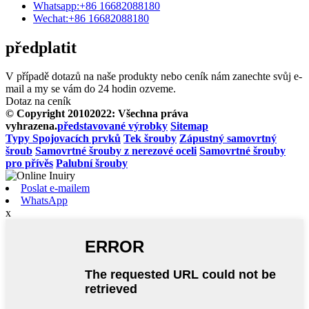
Whatsapp:
+86 16682088180
Wechat:
+86 16682088180
předplatit
V případě dotazů na naše produkty nebo ceník nám zanechte svůj e-
mail a my se vám do 24 hodin ozveme.
Dotaz na ceník
© Copyright 20102022: Všechna práva
vyhrazena.
představované výrobky
Sitemap
Typy Spojovacích prvků
Tek šrouby
Zápustný samovrtný
šroub
Samovrtné šrouby z nerezové oceli
Samovrtné šrouby
pro přívěs
Palubní šrouby
Poslat e-mailem
WhatsApp
x