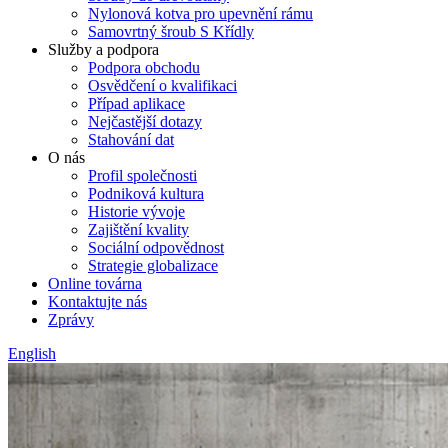
Nylonová kotva pro upevnění rámu
Samovrtný šroub S Křídly
Služby a podpora
Podpora obchodu
Osvědčení o kvalifikaci
Případ aplikace
Nejčastější dotazy
Stahování dat
O nás
Profil společnosti
Podniková kultura
Historie vývoje
Zajištění kvality
Sociální odpovědnost
Strategie globalizace
Online továrna
Kontaktujte nás
Zprávy
English